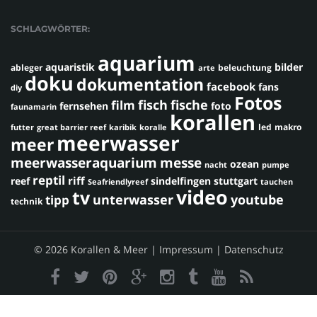
SCHLAGWÖRTER:
aquarium
aquaristik
bilder
ableger
beleuchtung
arte
doku
dokumentation
facebook
fans
diy
Fotos
fisch
fische
film
fernsehen
foto
faunamarin
korallen
led
makro
futter
great barrier reef
karibik
koralle
meerwasser
meer
meerwasseraquarium
messe
ozean
nacht
pumpe
reptil
riff
reef
sindelfingen
stuttgart
Seafriendlyreef
tauchen
video
tv
youtube
unterwasser
tipp
technik
© 2026 Korallen & Meer |
Impressum
|
Datenschutz