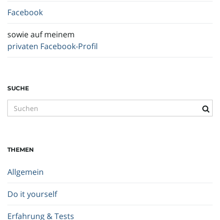
Facebook
sowie auf meinem
privaten Facebook-Profil
SUCHE
S
u
c
h
THEMEN
b
e
Allgemein
g
r
Do it yourself
i
f
Erfahrung & Tests