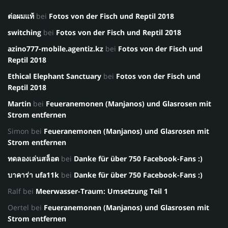
ต่อผมแท้
bei
Fotos von der Fisch und Reptil 2018
switching
bei
Fotos von der Fisch und Reptil 2018
azino777-mobile.agentiz.kz
bei
Fotos von der Fisch und
Reptil 2018
Ethical Elephant Sanctuary
bei
Fotos von der Fisch und
Reptil 2018
Martin
bei
Feueranemonen (Manjanos) und Glasrosen mit
Strom entfernen
Simon
bei
Feueranemonen (Manjanos) und Glasrosen mit
Strom entfernen
ทดลองเล่นสล็อต
bei
Danke für über 750 Facebook-Fans :)
บาคาร่า ufa11k
bei
Danke für über 750 Facebook-Fans :)
Ralf
bei
Meerwasser-Traum: Umsetzung Teil 1
Oertel
bei
Feueranemonen (Manjanos) und Glasrosen mit
Strom entfernen