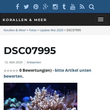
KORALLEN & MEER
S
Korallen & Meer
>
Fotos
>
Update Mai 2020
>
DSC07995
DSC07995
c
12. MAI 2020
Antworten
h
0 Bewertung(en) -
bitte Artikel unten
bewerten
.
a