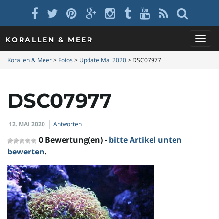
KORALLEN & MEER
S
Korallen & Meer
>
Fotos
>
Update Mai 2020
>
DSC07977
DSC07977
c
12. MAI 2020
Antworten
h
0 Bewertung(en) -
bitte Artikel unten
bewerten
.
a