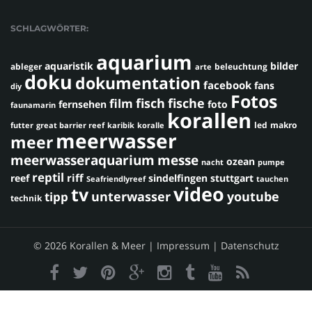
SCHLAGWÖRTER:
aquarium
aquaristik
bilder
ableger
beleuchtung
arte
doku
dokumentation
facebook
fans
diy
Fotos
fisch
fische
film
fernsehen
foto
faunamarin
korallen
led
makro
futter
great barrier reef
karibik
koralle
meerwasser
meer
meerwasseraquarium
messe
ozean
nacht
pumpe
reptil
riff
reef
sindelfingen
stuttgart
Seafriendlyreef
tauchen
video
tv
youtube
unterwasser
tipp
technik
© 2026 Korallen & Meer |
Impressum
|
Datenschutz