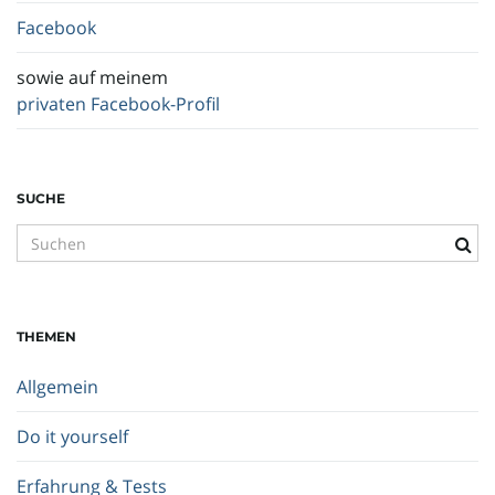
Facebook
sowie auf meinem
privaten Facebook-Profil
SUCHE
S
u
c
h
THEMEN
b
e
Allgemein
g
r
Do it yourself
i
f
Erfahrung & Tests