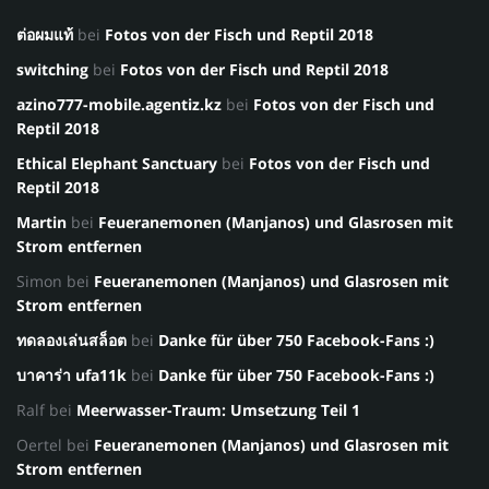
ต่อผมแท้
bei
Fotos von der Fisch und Reptil 2018
switching
bei
Fotos von der Fisch und Reptil 2018
azino777-mobile.agentiz.kz
bei
Fotos von der Fisch und
Reptil 2018
Ethical Elephant Sanctuary
bei
Fotos von der Fisch und
Reptil 2018
Martin
bei
Feueranemonen (Manjanos) und Glasrosen mit
Strom entfernen
Simon
bei
Feueranemonen (Manjanos) und Glasrosen mit
Strom entfernen
ทดลองเล่นสล็อต
bei
Danke für über 750 Facebook-Fans :)
บาคาร่า ufa11k
bei
Danke für über 750 Facebook-Fans :)
Ralf
bei
Meerwasser-Traum: Umsetzung Teil 1
Oertel
bei
Feueranemonen (Manjanos) und Glasrosen mit
Strom entfernen