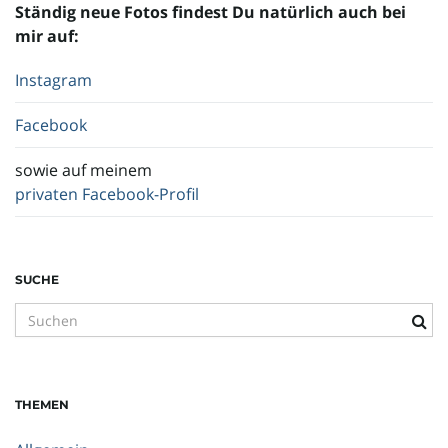
Ständig neue Fotos findest Du natürlich auch bei
mir auf:
Instagram
Facebook
sowie auf meinem
privaten Facebook-Profil
SUCHE
S
u
c
h
THEMEN
b
e