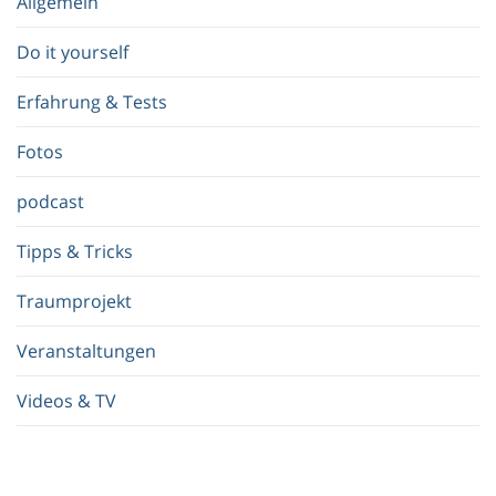
Allgemein
g
r
Do it yourself
i
f
Erfahrung & Tests
f
.
Fotos
.
.
podcast
Tipps & Tricks
Traumprojekt
Veranstaltungen
Videos & TV