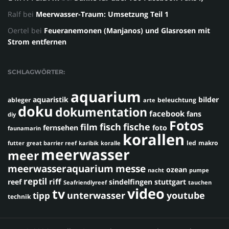
Ralf
bei
Meerwasser-Traum: Umsetzung Teil 1
Oertel
bei
Feueranemonen (Manjanos) und Glasrosen mit
Strom entfernen
SCHLAGWÖRTER:
aquarium
aquaristik
bilder
ableger
beleuchtung
arte
doku
dokumentation
facebook
fans
diy
Fotos
fisch
fische
film
fernsehen
foto
faunamarin
korallen
led
makro
futter
great barrier reef
karibik
koralle
meerwasser
meer
meerwasseraquarium
messe
ozean
nacht
pumpe
reptil
riff
reef
sindelfingen
stuttgart
Seafriendlyreef
tauchen
video
tv
youtube
unterwasser
tipp
technik