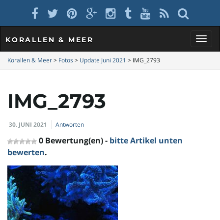
KORALLEN & MEER
S
Korallen & Meer
>
Fotos
>
Update Juni 2021
>
IMG_2793
IMG_2793
c
30. JUNI 2021
Antworten
h
0 Bewertung(en) -
bitte Artikel unten
bewerten
.
a