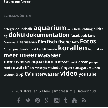
Strom entfernen
SCHLAGWÖRTER:
aquarium
aquaristik
bilder
ableger
beleuchtung
arte
doku
dokumentation
facebook
fans
diy
Fotos
fisch
fische
film
fernsehen
foto
faunamarin
korallen
led
makro
futter
great barrier reef
karibik
koralle
meerwasser
meer
meerwasseraquarium
messe
ozean
nacht
pumpe
reptil
riff
reef
sindelfingen
stuttgart
Seafriendlyreef
tauchen
video
tv
youtube
unterwasser
tipp
technik
© 2026 Korallen & Meer |
Impressum
|
Datenschutz