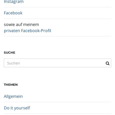
Instagram
Facebook
sowie auf meinem
privaten Facebook-Profil
SUCHE
S
u
c
h
THEMEN
b
e
Allgemein
g
r
Do it yourself
i