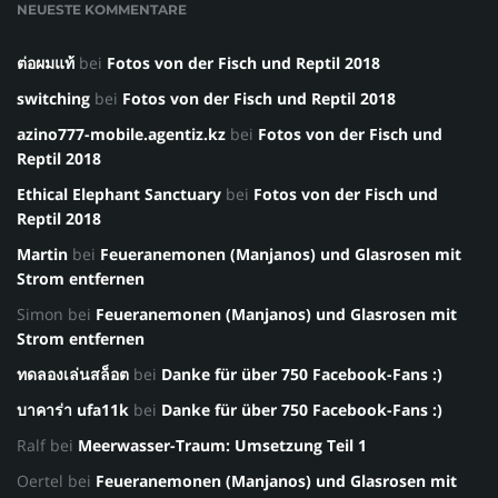
NEUESTE KOMMENTARE
ต่อผมแท้
bei
Fotos von der Fisch und Reptil 2018
switching
bei
Fotos von der Fisch und Reptil 2018
azino777-mobile.agentiz.kz
bei
Fotos von der Fisch und
Reptil 2018
Ethical Elephant Sanctuary
bei
Fotos von der Fisch und
Reptil 2018
Martin
bei
Feueranemonen (Manjanos) und Glasrosen mit
Strom entfernen
Simon
bei
Feueranemonen (Manjanos) und Glasrosen mit
Strom entfernen
ทดลองเล่นสล็อต
bei
Danke für über 750 Facebook-Fans :)
บาคาร่า ufa11k
bei
Danke für über 750 Facebook-Fans :)
Ralf
bei
Meerwasser-Traum: Umsetzung Teil 1
Oertel
bei
Feueranemonen (Manjanos) und Glasrosen mit