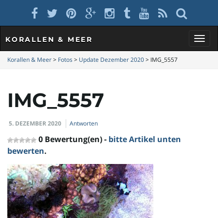
KORALLEN & MEER
S
Korallen & Meer
>
Fotos
>
Update Dezember 2020
>
IMG_5557
IMG_5557
c
5. DEZEMBER 2020
Antworten
h
0 Bewertung(en) -
bitte Artikel unten
bewerten
.
a