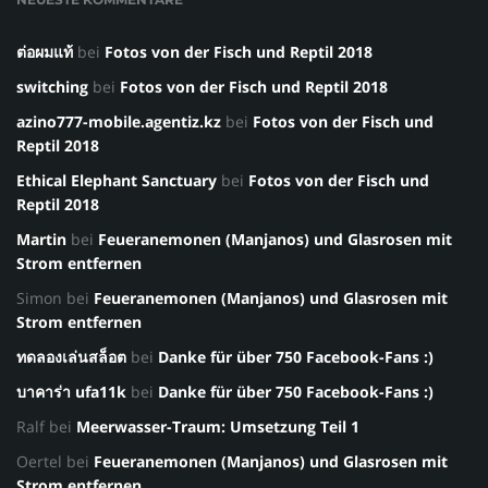
ต่อผมแท้
bei
Fotos von der Fisch und Reptil 2018
switching
bei
Fotos von der Fisch und Reptil 2018
azino777-mobile.agentiz.kz
bei
Fotos von der Fisch und
Reptil 2018
Ethical Elephant Sanctuary
bei
Fotos von der Fisch und
Reptil 2018
Martin
bei
Feueranemonen (Manjanos) und Glasrosen mit
Strom entfernen
Simon
bei
Feueranemonen (Manjanos) und Glasrosen mit
Strom entfernen
ทดลองเล่นสล็อต
bei
Danke für über 750 Facebook-Fans :)
บาคาร่า ufa11k
bei
Danke für über 750 Facebook-Fans :)
Ralf
bei
Meerwasser-Traum: Umsetzung Teil 1
Oertel
bei
Feueranemonen (Manjanos) und Glasrosen mit
Strom entfernen