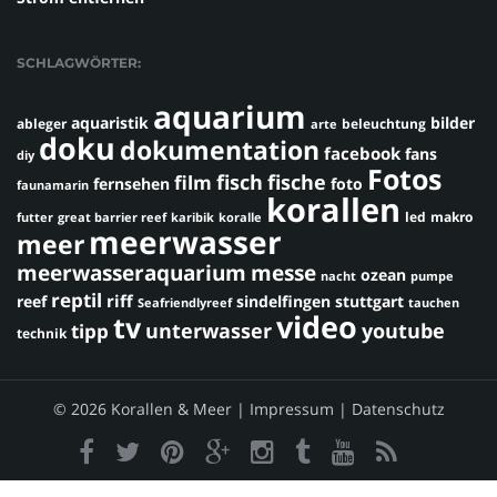
SCHLAGWÖRTER:
aquarium
aquaristik
bilder
ableger
beleuchtung
arte
doku
dokumentation
facebook
fans
diy
Fotos
fisch
fische
film
fernsehen
foto
faunamarin
korallen
led
makro
futter
great barrier reef
karibik
koralle
meerwasser
meer
meerwasseraquarium
messe
ozean
nacht
pumpe
reptil
riff
reef
sindelfingen
stuttgart
Seafriendlyreef
tauchen
video
tv
youtube
unterwasser
tipp
technik
© 2026 Korallen & Meer |
Impressum
|
Datenschutz