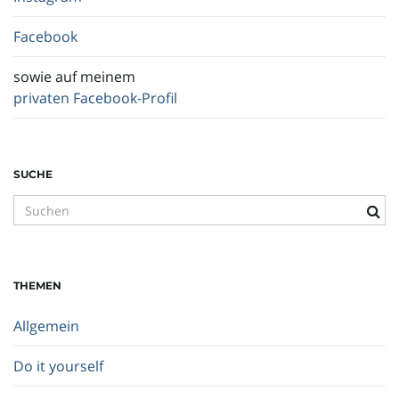
Facebook
sowie auf meinem
privaten Facebook-Profil
SUCHE
S
u
c
h
THEMEN
b
e
Allgemein
g
r
Do it yourself
i
f