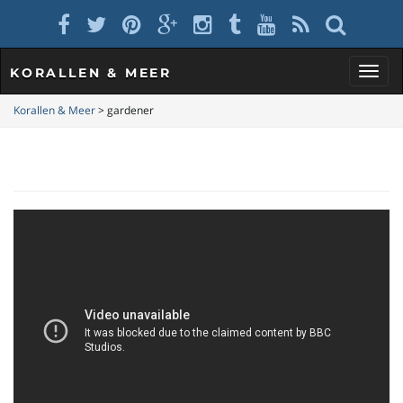
KORALLEN & MEER
S
Korallen & Meer
>
gardener
c
h
a