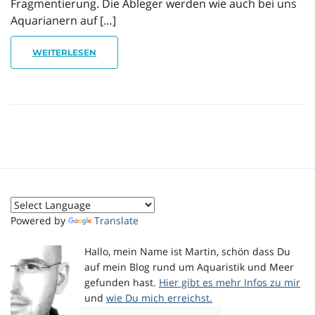
Fragmentierung. Die Ableger werden wie auch bei uns
Aquarianern auf […]
i
WEITERLESEN
g
a
Powered by
Translate
t
Hallo, mein Name ist Martin, schön dass Du
auf mein Blog rund um Aquaristik und Meer
gefunden hast.
Hier gibt es mehr Infos zu mir
i
und
wie Du mich erreichst.