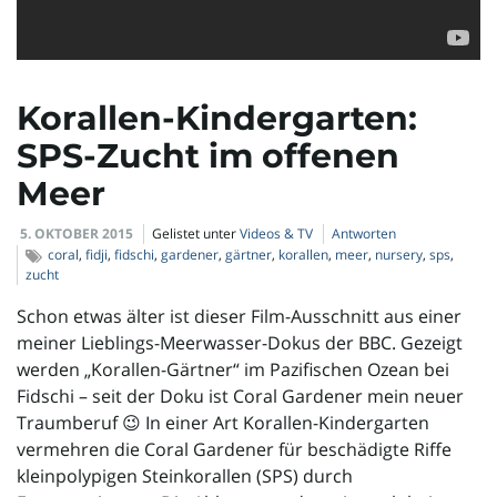
l
t
Korallen-Kindergarten:
SPS-Zucht im offenen
Meer
e
5. OKTOBER 2015
Gelistet unter
Videos & TV
Antworten
coral
,
fidji
,
fidschi
,
gardener
,
gärtner
,
korallen
,
meer
,
nursery
,
sps
,
zucht
N
Schon etwas älter ist dieser Film-Ausschnitt aus einer
meiner Lieblings-Meerwasser-Dokus der BBC. Gezeigt
werden „Korallen-Gärtner“ im Pazifischen Ozean bei
a
Fidschi – seit der Doku ist Coral Gardener mein neuer
Traumberuf 😉 In einer Art Korallen-Kindergarten
vermehren die Coral Gardener für beschädigte Riffe
kleinpolypigen Steinkorallen (SPS) durch
v