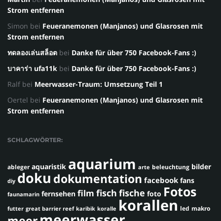
Strom entfernen
Simon
bei
Feueranemonen (Manjanos) und Glasrosen mit
Strom entfernen
ทดลองเล่นสล็อต
bei
Danke für über 750 Facebook-Fans :)
บาคาร่า ufa11k
bei
Danke für über 750 Facebook-Fans :)
Ralf
bei
Meerwasser-Traum: Umsetzung Teil 1
Oertel
bei
Feueranemonen (Manjanos) und Glasrosen mit
Strom entfernen
SCHLAGWÖRTER:
aquarium
aquaristik
bilder
ableger
beleuchtung
arte
doku
dokumentation
facebook
fans
diy
Fotos
fisch
fische
film
fernsehen
foto
faunamarin
korallen
led
makro
futter
great barrier reef
karibik
koralle
meerwasser
meer