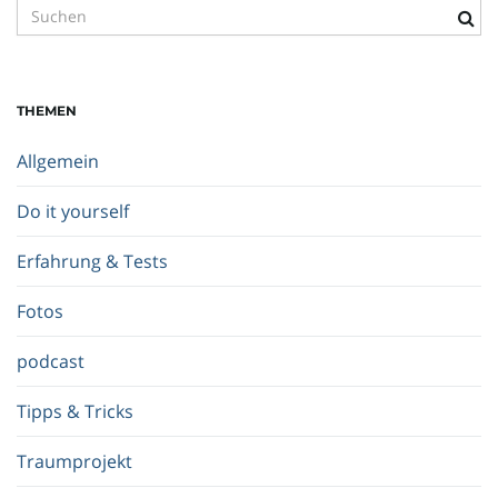
S
u
c
h
THEMEN
b
e
Allgemein
g
r
Do it yourself
i
f
Erfahrung & Tests
f
.
Fotos
.
.
podcast
Tipps & Tricks
Traumprojekt