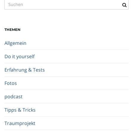
S
u
c
h
THEMEN
b
e
Allgemein
g
r
Do it yourself
i
f
Erfahrung & Tests
f
.
Fotos
.
.
podcast
Tipps & Tricks
Traumprojekt