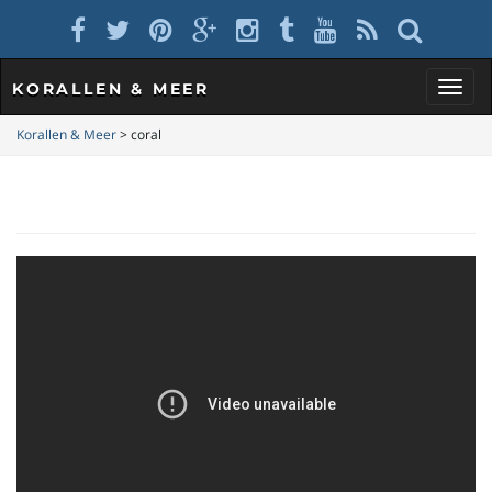
KORALLEN & MEER
S
Korallen & Meer
>
coral
c
h
a