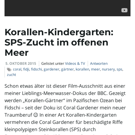
l
t
Korallen-Kindergarten:
SPS-Zucht im offenen
Meer
e
5. OKTOBER 2015
Gelistet unter
Videos & TV
Antworten
coral
,
fidji
,
fidschi
,
gardener
,
gärtner
,
korallen
,
meer
,
nursery
,
sps
,
zucht
N
Schon etwas älter ist dieser Film-Ausschnitt aus einer
meiner Lieblings-Meerwasser-Dokus der BBC. Gezeigt
werden „Korallen-Gärtner“ im Pazifischen Ozean bei
a
Fidschi – seit der Doku ist Coral Gardener mein neuer
Traumberuf 😉 In einer Art Korallen-Kindergarten
vermehren die Coral Gardener für beschädigte Riffe
kleinpolypigen Steinkorallen (SPS) durch
v