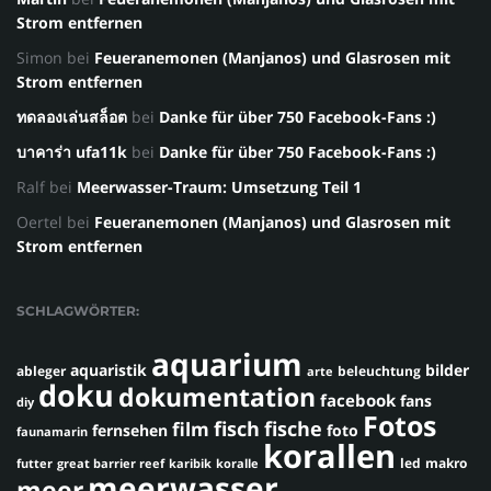
Strom entfernen
Simon
bei
Feueranemonen (Manjanos) und Glasrosen mit
Strom entfernen
ทดลองเล่นสล็อต
bei
Danke für über 750 Facebook-Fans :)
บาคาร่า ufa11k
bei
Danke für über 750 Facebook-Fans :)
Ralf
bei
Meerwasser-Traum: Umsetzung Teil 1
Oertel
bei
Feueranemonen (Manjanos) und Glasrosen mit
Strom entfernen
SCHLAGWÖRTER:
aquarium
aquaristik
bilder
ableger
beleuchtung
arte
doku
dokumentation
facebook
fans
diy
Fotos
fisch
fische
film
fernsehen
foto
faunamarin
korallen
led
makro
futter
great barrier reef
karibik
koralle
meerwasser
meer