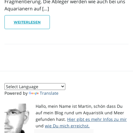
Fragmentierung. Die Ableger werden wie auch bei uns
Aquarianern auf […]
i
WEITERLESEN
g
a
Powered by
Translate
t
Hallo, mein Name ist Martin, schön dass Du
auf mein Blog rund um Aquaristik und Meer
gefunden hast.
Hier gibt es mehr Infos zu mir
i
und
wie Du mich erreichst.