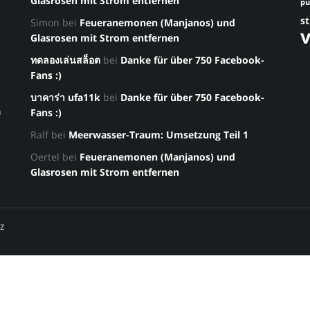
Glasrosen mit Strom entfernen
p
st
Simon
bei
Feueranemonen (Manjanos) und
Glasrosen mit Strom entfernen
ทดลองเล่นสล็อต
bei
Danke für über 750 Facebook-
Fans :)
บาคาร่า ufa11k
bei
Danke für über 750 Facebook-
a
Fans :)
Ralf
bei
Meerwasser-Traum: Umsetzung Teil 1
Oertel
bei
Feueranemonen (Manjanos) und
Glasrosen mit Strom entfernen
z