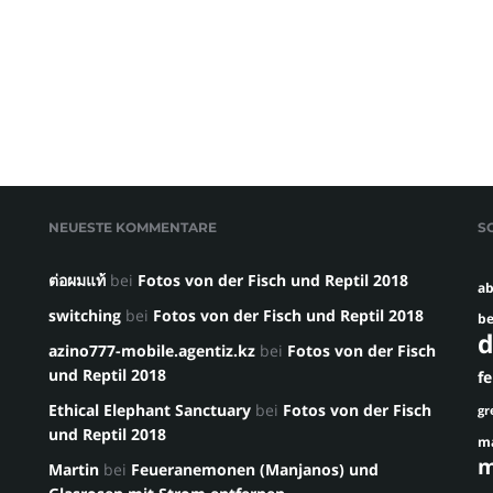
NEUESTE KOMMENTARE
S
ต่อผมแท้
bei
Fotos von der Fisch und Reptil 2018
ab
switching
bei
Fotos von der Fisch und Reptil 2018
be
d
azino777-mobile.agentiz.kz
bei
Fotos von der Fisch
und Reptil 2018
f
Ethical Elephant Sanctuary
bei
Fotos von der Fisch
gr
und Reptil 2018
m
m
Martin
bei
Feueranemonen (Manjanos) und