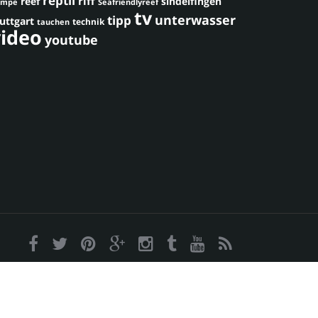
reptil
riff
reef
sindelfingen
umpe
Seafriendlyreef
tv
unterwasser
tipp
uttgart
technik
tauchen
video
youtube