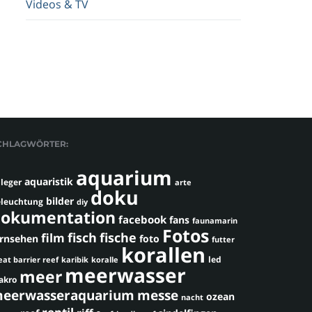
Videos & TV
CHLAGWÖRTER:
aquarium
aquaristik
leger
arte
doku
bilder
leuchtung
diy
okumentation
facebook
fans
faunamarin
Fotos
fisch
fische
film
ernsehen
foto
futter
korallen
led
eat barrier reef
karibik
koralle
meerwasser
meer
akro
eerwasseraquarium
messe
ozean
nacht