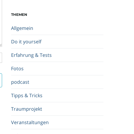
c
h
THEMEN
b
e
Allgemein
g
r
Do it yourself
i
f
Erfahrung & Tests
f
.
Fotos
.
.
podcast
Tipps & Tricks
Traumprojekt
Veranstaltungen