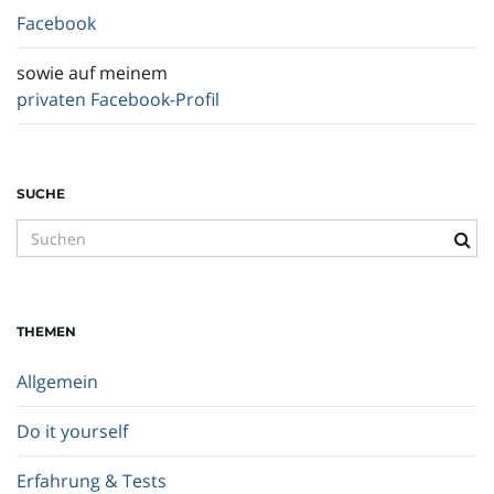
Facebook
sowie auf meinem
privaten Facebook-Profil
SUCHE
S
u
c
h
THEMEN
b
e
Allgemein
g
r
Do it yourself
i
f
Erfahrung & Tests