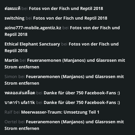
ต่อผมแท้
bei
Fotos von der Fisch und Reptil 2018
switching
bei
Fotos von der Fisch und Reptil 2018
azino777-mobile.agentiz.kz
bei
Fotos von der Fisch und
Reptil 2018
Ethical Elephant Sanctuary
bei
Fotos von der Fisch und
Reptil 2018
Martin
bei
Feueranemonen (Manjanos) und Glasrosen mit
Strom entfernen
Simon
bei
Feueranemonen (Manjanos) und Glasrosen mit
Strom entfernen
ทดลองเล่นสล็อต
bei
Danke für über 750 Facebook-Fans :)
บาคาร่า ufa11k
bei
Danke für über 750 Facebook-Fans :)
Ralf
bei
Meerwasser-Traum: Umsetzung Teil 1
Oertel
bei
Feueranemonen (Manjanos) und Glasrosen mit
Strom entfernen