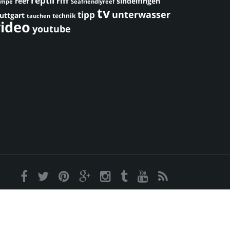
reptil
riff
reef
sindelfingen
umpe
Seafriendlyreef
tv
unterwasser
tipp
uttgart
technik
tauchen
video
youtube