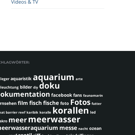
Videos & TV
CHLAGWÖRTER:
aquarium
aquaristik
leger
arte
doku
bilder
leuchtung
diy
okumentation
facebook
fans
faunamarin
Fotos
fisch
fische
film
ernsehen
foto
futter
korallen
led
eat barrier reef
karibik
koralle
meerwasser
meer
akro
eerwasseraquarium
messe
ozean
nacht