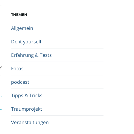
c
h
THEMEN
b
e
Allgemein
g
r
Do it yourself
i
f
Erfahrung & Tests
f
.
Fotos
.
.
podcast
Tipps & Tricks
Traumprojekt
Veranstaltungen