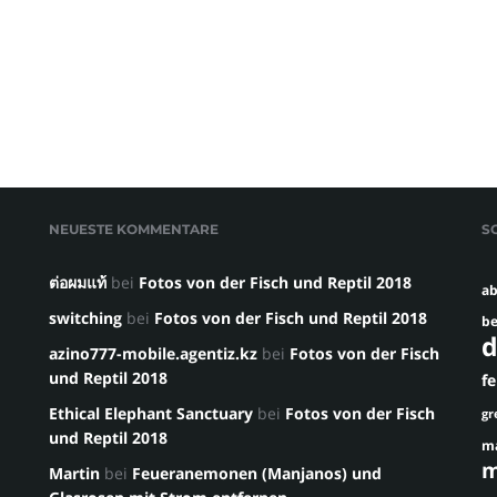
NEUESTE KOMMENTARE
S
ต่อผมแท้
bei
Fotos von der Fisch und Reptil 2018
ab
switching
bei
Fotos von der Fisch und Reptil 2018
be
d
azino777-mobile.agentiz.kz
bei
Fotos von der Fisch
und Reptil 2018
f
Ethical Elephant Sanctuary
bei
Fotos von der Fisch
gr
und Reptil 2018
m
m
Martin
bei
Feueranemonen (Manjanos) und