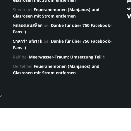
Glasrosen mit Strom entfernen
p
st
Simon
bei
Feueranemonen (Manjanos) und
Glasrosen mit Strom entfernen
ทดลองเล่นสล็อต
bei
Danke für über 750 Facebook-
Fans :)
บาคาร่า ufa11k
bei
Danke für über 750 Facebook-
a
Fans :)
Ralf
bei
Meerwasser-Traum: Umsetzung Teil 1
Oertel
bei
Feueranemonen (Manjanos) und
Glasrosen mit Strom entfernen
z