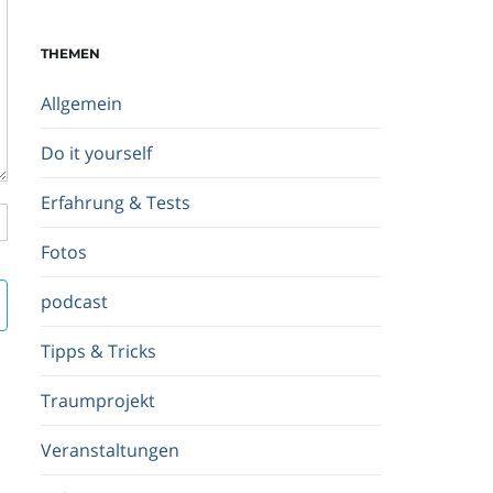
c
h
THEMEN
b
e
Allgemein
g
r
Do it yourself
i
f
Erfahrung & Tests
f
.
Fotos
.
.
podcast
Tipps & Tricks
Traumprojekt
Veranstaltungen