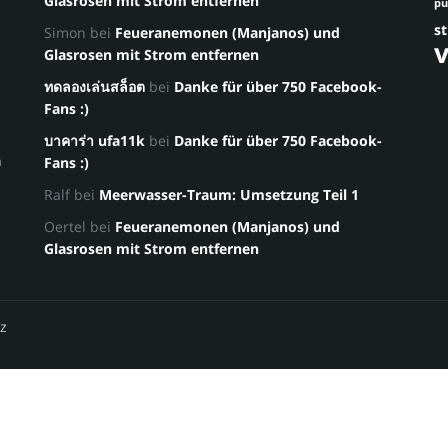
Glasrosen mit Strom entfernen
p
st
Simon
bei
Feueranemonen (Manjanos) und
Glasrosen mit Strom entfernen
ทดลองเล่นสล็อต
bei
Danke für über 750 Facebook-
Fans :)
บาคาร่า ufa11k
bei
Danke für über 750 Facebook-
a
Fans :)
Ralf
bei
Meerwasser-Traum: Umsetzung Teil 1
Oertel
bei
Feueranemonen (Manjanos) und
Glasrosen mit Strom entfernen
z