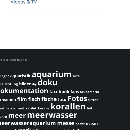
Videos & TV
CHLAGWÖRTER:
aquarium
aquaristik
leger
arte
doku
bilder
leuchtung
diy
okumentation
facebook
fans
faunamarin
Fotos
fisch
fische
film
ernsehen
foto
futter
korallen
led
eat barrier reef
karibik
koralle
meerwasser
meer
akro
eerwasseraquarium
messe
ozean
nacht