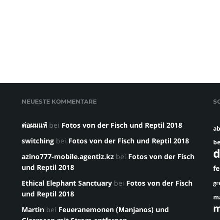
NEUESTE KOMMENTARE
S
ต่อผมแท้
bei
Fotos von der Fisch und Reptil 2018
ab
switching
bei
Fotos von der Fisch und Reptil 2018
be
d
azino777-mobile.agentiz.kz
bei
Fotos von der Fisch
und Reptil 2018
f
Ethical Elephant Sanctuary
bei
Fotos von der Fisch
gr
und Reptil 2018
m
m
Martin
bei
Feueranemonen (Manjanos) und