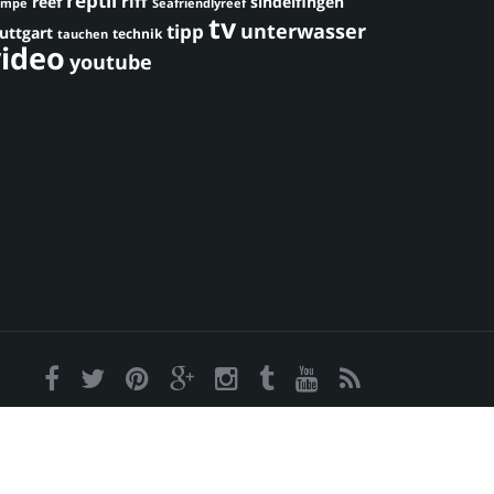
reptil
riff
reef
sindelfingen
umpe
Seafriendlyreef
tv
unterwasser
tipp
uttgart
technik
tauchen
video
youtube