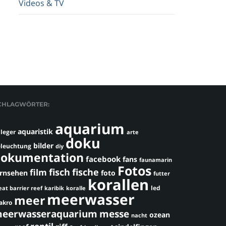
Videos & TV
CHLAGWÖRTER:
aquarium
aquaristik
leger
arte
doku
bilder
leuchtung
diy
okumentation
facebook
fans
faunamarin
Fotos
fisch
fische
film
ernsehen
foto
futter
korallen
led
eat barrier reef
karibik
koralle
meerwasser
meer
akro
eerwasseraquarium
messe
ozean
nacht