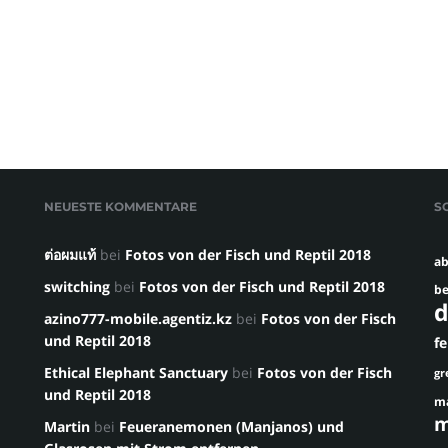
NEUESTE KOMMENTARE
S
ต่อผมแท้
bei
Fotos von der Fisch und Reptil 2018
ab
switching
bei
Fotos von der Fisch und Reptil 2018
be
d
azino777-mobile.agentiz.kz
bei
Fotos von der Fisch
und Reptil 2018
f
Ethical Elephant Sanctuary
bei
Fotos von der Fisch
gr
und Reptil 2018
m
m
Martin
bei
Feueranemonen (Manjanos) und