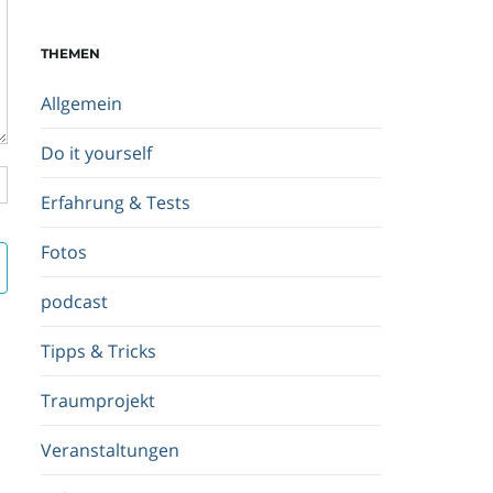
c
h
THEMEN
b
e
Allgemein
g
r
Do it yourself
i
f
Erfahrung & Tests
f
.
Fotos
.
.
podcast
Tipps & Tricks
Traumprojekt
Veranstaltungen