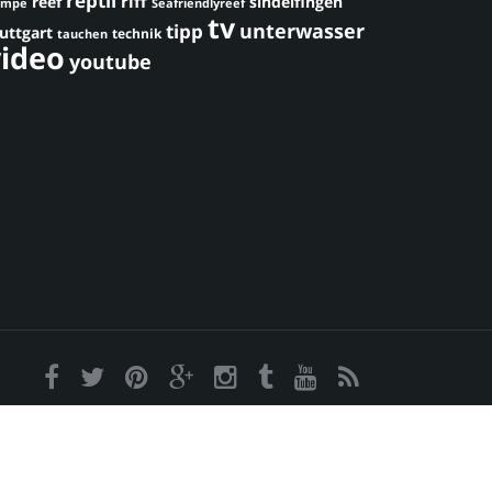
reptil
riff
reef
sindelfingen
umpe
Seafriendlyreef
tv
unterwasser
tipp
uttgart
technik
tauchen
video
youtube