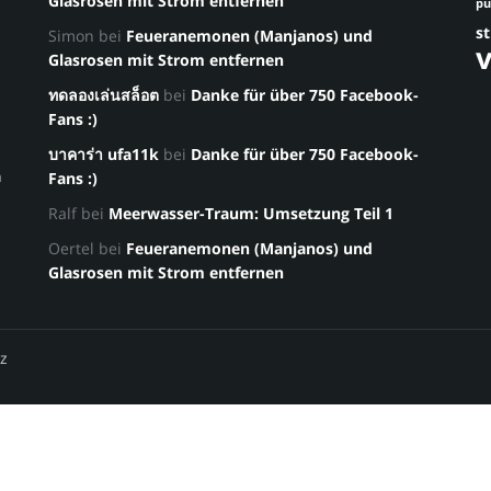
Glasrosen mit Strom entfernen
p
st
Simon
bei
Feueranemonen (Manjanos) und
Glasrosen mit Strom entfernen
ทดลองเล่นสล็อต
bei
Danke für über 750 Facebook-
Fans :)
บาคาร่า ufa11k
bei
Danke für über 750 Facebook-
a
Fans :)
Ralf
bei
Meerwasser-Traum: Umsetzung Teil 1
Oertel
bei
Feueranemonen (Manjanos) und
Glasrosen mit Strom entfernen
z