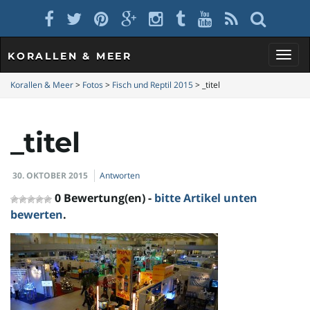
KORALLEN & MEER
S
Korallen & Meer
>
Fotos
>
Fisch und Reptil 2015
>
_titel
_titel
c
30. OKTOBER 2015
Antworten
h
0 Bewertung(en) -
bitte Artikel unten
bewerten
.
a