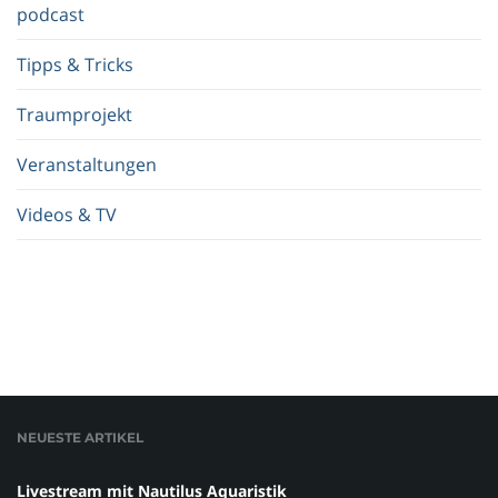
.
podcast
Tipps & Tricks
Traumprojekt
Veranstaltungen
Videos & TV
NEUESTE ARTIKEL
Livestream mit Nautilus Aquaristik