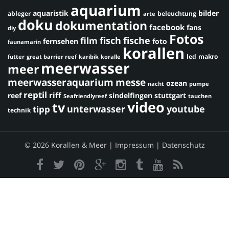
aquarium
aquaristik
bilder
ableger
beleuchtung
arte
doku
dokumentation
facebook
fans
diy
Fotos
fisch
fische
film
fernsehen
foto
faunamarin
korallen
led
makro
futter
great barrier reef
karibik
koralle
meerwasser
meer
meerwasseraquarium
messe
ozean
nacht
pumpe
reptil
riff
reef
sindelfingen
stuttgart
Seafriendlyreef
tauchen
video
tv
youtube
unterwasser
tipp
technik
© 2026 Korallen & Meer |
Impressum
|
Datenschutz