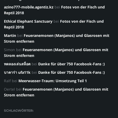
azino777-mobile.agentiz.kz
bei
Fotos von der Fisch und
Reptil 2018
Ethical Elephant Sanctuary
bei
Fotos von der Fisch und
Reptil 2018
Martin
bei
Feueranemonen (Manjanos) und Glasrosen mit
Strom entfernen
Simon
bei
Feueranemonen (Manjanos) und Glasrosen mit
Strom entfernen
ทดลองเล่นสล็อต
bei
Danke für über 750 Facebook-Fans :)
บาคาร่า ufa11k
bei
Danke für über 750 Facebook-Fans :)
Ralf
bei
Meerwasser-Traum: Umsetzung Teil 1
Oertel
bei
Feueranemonen (Manjanos) und Glasrosen mit
Strom entfernen
SCHLAGWÖRTER: