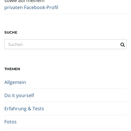
sowie auf meinem
privaten Facebook-Profil
SUCHE
S
u
c
h
THEMEN
b
e
Allgemein
g
r
Do it yourself
i
f
Erfahrung & Tests
f
.
Fotos
.