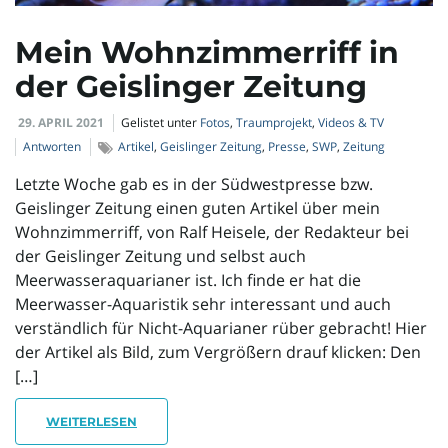
l
Mein Wohnzimmerriff in
der Geislinger Zeitung
t
29. APRIL 2021
Gelistet unter
Fotos
,
Traumprojekt
,
Videos & TV
Antworten
Artikel
,
Geislinger Zeitung
,
Presse
,
SWP
,
Zeitung
e
Letzte Woche gab es in der Südwestpresse bzw.
Geislinger Zeitung einen guten Artikel über mein
Wohnzimmerriff, von Ralf Heisele, der Redakteur bei
der Geislinger Zeitung und selbst auch
N
Meerwasseraquarianer ist. Ich finde er hat die
Meerwasser-Aquaristik sehr interessant und auch
verständlich für Nicht-Aquarianer rüber gebracht! Hier
a
der Artikel als Bild, zum Vergrößern drauf klicken: Den
[…]
WEITERLESEN
v