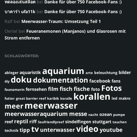
ทดลองเล่นสล็อต
bei
Danke für über 750 Facebook-Fans :)
บาคาร่า ufa11k
bei
Danke für über 750 Facebook-Fans :)
Ralf
bei
Meerwasser-Traum: Umsetzung Teil 1
Oertel
bei
Feueranemonen (Manjanos) und Glasrosen mit
Strom entfernen
SCHLAGWÖRTER:
aquarium
aquaristik
bilder
ableger
beleuchtung
arte
doku
dokumentation
facebook
fans
diy
Fotos
fisch
fische
film
fernsehen
foto
faunamarin
korallen
led
makro
futter
great barrier reef
karibik
koralle
meerwasser
meer
meerwasseraquarium
messe
ozean
nacht
pumpe
reptil
riff
reef
sindelfingen
stuttgart
Seafriendlyreef
tauchen
video
tv
youtube
unterwasser
tipp
technik