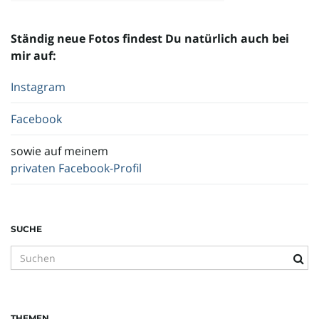
o
Ständig neue Fotos findest Du natürlich auch bei
mir auf:
Instagram
n
Facebook
sowie auf meinem
u
privaten Facebook-Profil
m
SUCHE
S
u
c
h
THEMEN