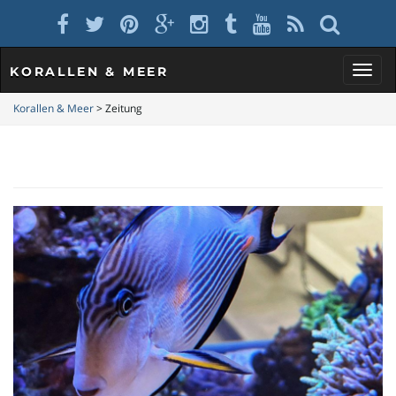
KORALLEN & MEER
S
Korallen & Meer
>
Zeitung
c
h
a