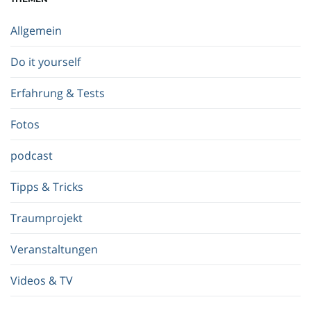
b
e
Allgemein
g
r
Do it yourself
i
f
Erfahrung & Tests
f
.
Fotos
.
.
podcast
Tipps & Tricks
Traumprojekt
Veranstaltungen
Videos & TV