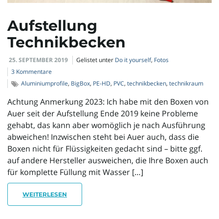
l
Aufstellung
Technikbecken
t
25. SEPTEMBER 2019
Gelistet unter
Do it yourself
,
Fotos
3 Kommentare
Aluminiumprofile
,
BigBox
,
PE-HD
,
PVC
,
technikbecken
,
technikraum
e
Achtung Anmerkung 2023: Ich habe mit den Boxen von
Auer seit der Aufstellung Ende 2019 keine Probleme
gehabt, das kann aber womöglich je nach Ausführung
N
abweichen! Inzwischen steht bei Auer auch, dass die
Boxen nicht für Flüssigkeiten gedacht sind – bitte ggf.
auf andere Hersteller ausweichen, die Ihre Boxen auch
a
für komplette Füllung mit Wasser […]
WEITERLESEN
v