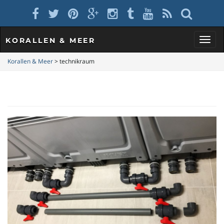
KORALLEN & MEER
S
Korallen & Meer
>
technikraum
c
h
a