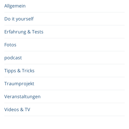
e
Allgemein
g
r
Do it yourself
i
f
Erfahrung & Tests
f
.
Fotos
.
.
podcast
Tipps & Tricks
Traumprojekt
Veranstaltungen
Videos & TV