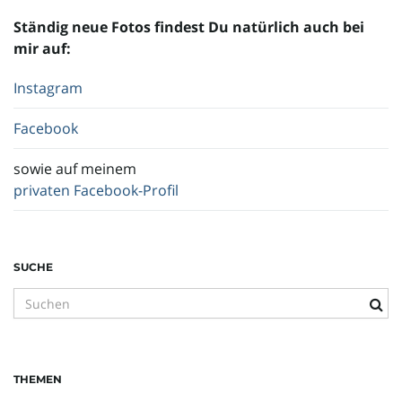
Ständig neue Fotos findest Du natürlich auch bei
o
mir auf:
Instagram
n
Facebook
sowie auf meinem
privaten Facebook-Profil
u
m
SUCHE
S
u
c
h
THEMEN
b