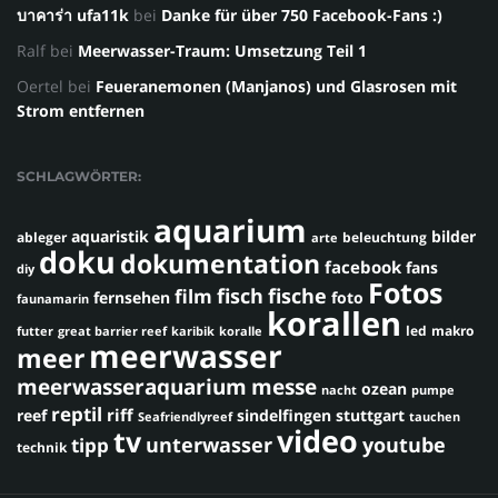
บาคาร่า ufa11k
bei
Danke für über 750 Facebook-Fans :)
Ralf
bei
Meerwasser-Traum: Umsetzung Teil 1
Oertel
bei
Feueranemonen (Manjanos) und Glasrosen mit
Strom entfernen
SCHLAGWÖRTER:
aquarium
aquaristik
bilder
ableger
beleuchtung
arte
doku
dokumentation
facebook
fans
diy
Fotos
fisch
fische
film
fernsehen
foto
faunamarin
korallen
led
makro
futter
great barrier reef
karibik
koralle
meerwasser
meer
meerwasseraquarium
messe
ozean
nacht
pumpe
reptil
riff
reef
sindelfingen
stuttgart
Seafriendlyreef
tauchen
video
tv
youtube
unterwasser
tipp
technik