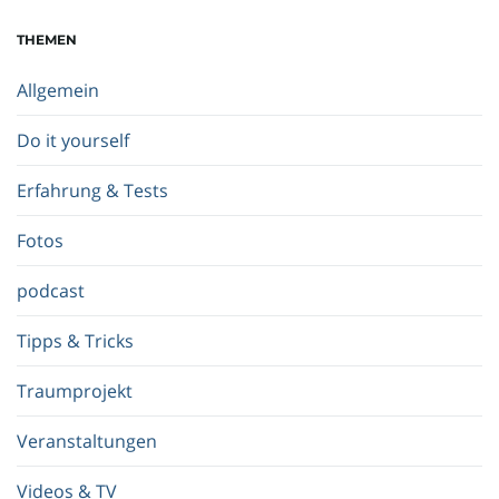
h
THEMEN
b
e
Allgemein
g
r
Do it yourself
i
f
Erfahrung & Tests
f
.
Fotos
.
.
podcast
Tipps & Tricks
Traumprojekt
Veranstaltungen
Videos & TV