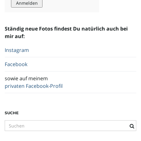
o
Ständig neue Fotos findest Du natürlich auch bei
mir auf:
n
Instagram
Facebook
u
sowie auf meinem
privaten Facebook-Profil
m
SUCHE
S
u
c