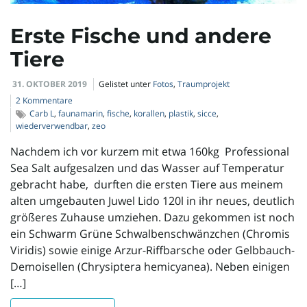
l
Erste Fische und andere
Tiere
t
31. OKTOBER 2019
Gelistet unter
Fotos
,
Traumprojekt
2 Kommentare
Carb L
,
faunamarin
,
fische
,
korallen
,
plastik
,
sicce
,
e
wiederverwendbar
,
zeo
Nachdem ich vor kurzem mit etwa 160kg Professional
Sea Salt aufgesalzen und das Wasser auf Temperatur
N
gebracht habe, durften die ersten Tiere aus meinem
alten umgebauten Juwel Lido 120l in ihr neues, deutlich
größeres Zuhause umziehen. Dazu gekommen ist noch
ein Schwarm Grüne Schwalbenschwänzchen (Chromis
a
Viridis) sowie einige Arzur-Riffbarsche oder Gelbbauch-
Demoisellen (Chrysiptera hemicyanea). Neben einigen
[…]
v