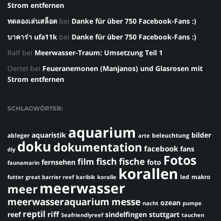
Strom entfernen
ทดลองเล่นสล็อต
bei
Danke für über 750 Facebook-Fans :)
บาคาร่า ufa11k
bei
Danke für über 750 Facebook-Fans :)
Ralf
bei
Meerwasser-Traum: Umsetzung Teil 1
Oertel
bei
Feueranemonen (Manjanos) und Glasrosen mit
Strom entfernen
SCHLAGWÖRTER:
aquarium
aquaristik
bilder
ableger
beleuchtung
arte
doku
dokumentation
facebook
fans
diy
Fotos
fisch
fische
film
fernsehen
foto
faunamarin
korallen
led
makro
futter
great barrier reef
karibik
koralle
meerwasser
meer
meerwasseraquarium
messe
ozean
nacht
pumpe
reptil
riff
reef
sindelfingen
stuttgart
Seafriendlyreef
tauchen