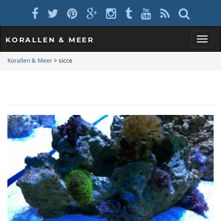
KORALLEN & MEER
S
Korallen & Meer
>
sicce
c
h
a