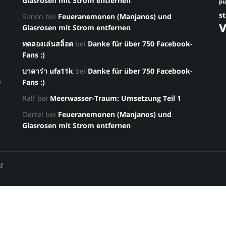
Glasrosen mit Strom entfernen
p
st
Simon
bei
Feueranemonen (Manjanos) und
Glasrosen mit Strom entfernen
ทดลองเล่นสล็อต
bei
Danke für über 750 Facebook-
Fans :)
บาคาร่า ufa11k
bei
Danke für über 750 Facebook-
a
Fans :)
Ralf
bei
Meerwasser-Traum: Umsetzung Teil 1
Oertel
bei
Feueranemonen (Manjanos) und
Glasrosen mit Strom entfernen
z