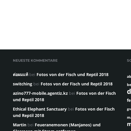
NEUESTE KOMMENTARE
S
ต่อผมแท้
bei
Fotos von der Fisch und Reptil 2018
ab
switching
bei
Fotos von der Fisch und Reptil 2018
be
d
azino777-mobile.agentiz.kz
bei
Fotos von der Fisch
und Reptil 2018
f
Ethical Elephant Sanctuary
bei
Fotos von der Fisch
gr
und Reptil 2018
m
m
Martin
bei
Feueranemonen (Manjanos) und