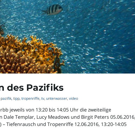
n des Pazifiks
pazifik
,
tipp
,
tropenriffe
,
tv
,
unterwasser
,
video
rbb jeweils von 13:20 bis 14:05 Uhr die zweiteilige
on Dale Templar, Lucy Meadows und Birgit Peters 05.06.2016
/2) – Tiefenrausch und Tropenriffe 12.06.2016, 13:20-14:05