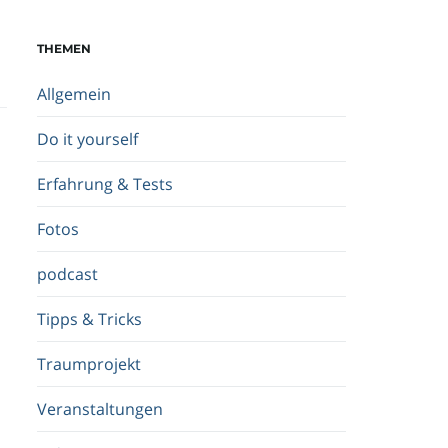
c
h
THEMEN
b
e
Allgemein
g
r
Do it yourself
i
f
Erfahrung & Tests
f
.
Fotos
.
.
podcast
Tipps & Tricks
Traumprojekt
Veranstaltungen