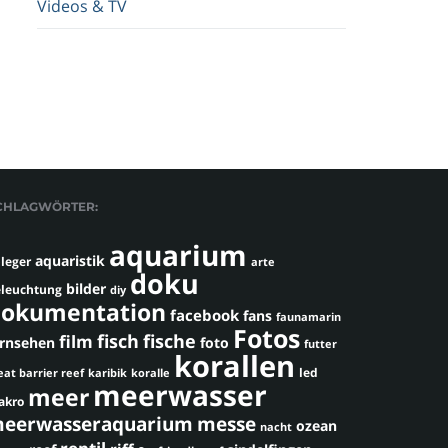
Videos & TV
CHLAGWÖRTER:
aquarium
aquaristik
leger
arte
doku
bilder
leuchtung
diy
okumentation
facebook
fans
faunamarin
Fotos
fisch
fische
film
ernsehen
foto
futter
korallen
led
eat barrier reef
karibik
koralle
meerwasser
meer
akro
eerwasseraquarium
messe
ozean
nacht