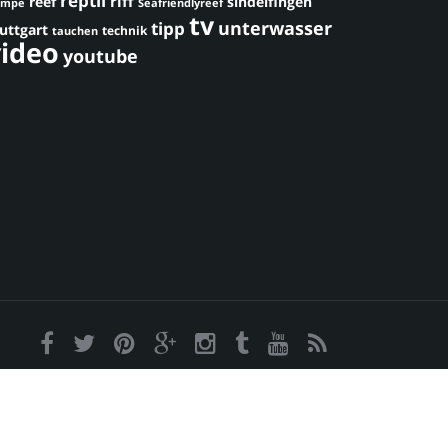
reptil
riff
reef
sindelfingen
umpe
Seafriendlyreef
tv
unterwasser
tipp
uttgart
technik
tauchen
video
youtube