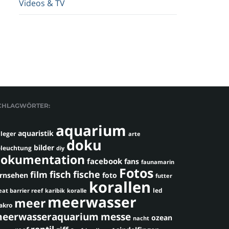
Videos & TV
CHLAGWÖRTER:
aquarium
aquaristik
leger
arte
doku
bilder
leuchtung
diy
okumentation
facebook
fans
faunamarin
Fotos
fisch
fische
film
ernsehen
foto
futter
korallen
led
eat barrier reef
karibik
koralle
meerwasser
meer
akro
eerwasseraquarium
messe
ozean
nacht