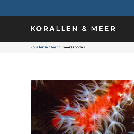
KORALLEN & MEER
Korallen & Meer
>
meeresboden