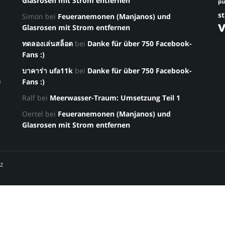
Glasrosen mit Strom entfernen
p
st
Simon
bei
Feueranemonen (Manjanos) und
Glasrosen mit Strom entfernen
ทดลองเล่นสล็อต
bei
Danke für über 750 Facebook-
Fans :)
บาคาร่า ufa11k
bei
Danke für über 750 Facebook-
a
Fans :)
Ralf
bei
Meerwasser-Traum: Umsetzung Teil 1
Oertel
bei
Feueranemonen (Manjanos) und
Glasrosen mit Strom entfernen
z