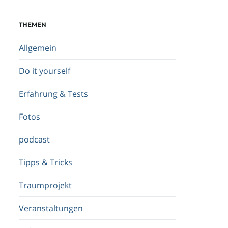
c
h
THEMEN
b
e
Allgemein
g
r
Do it yourself
i
f
Erfahrung & Tests
f
.
Fotos
.
.
podcast
Tipps & Tricks
Traumprojekt
Veranstaltungen