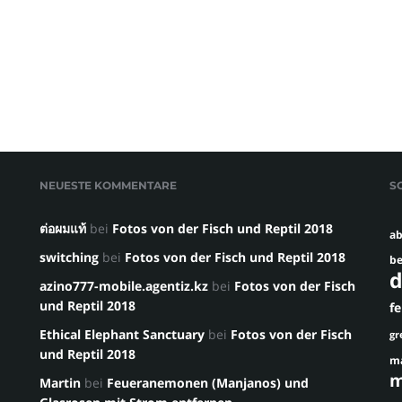
NEUESTE KOMMENTARE
S
ต่อผมแท้
bei
Fotos von der Fisch und Reptil 2018
ab
switching
bei
Fotos von der Fisch und Reptil 2018
be
d
azino777-mobile.agentiz.kz
bei
Fotos von der Fisch
und Reptil 2018
f
Ethical Elephant Sanctuary
bei
Fotos von der Fisch
gr
und Reptil 2018
m
m
Martin
bei
Feueranemonen (Manjanos) und