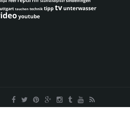
reptil
riff
reef
sindelfingen
umpe
Seafriendlyreef
tv
unterwasser
tipp
uttgart
technik
tauchen
video
youtube