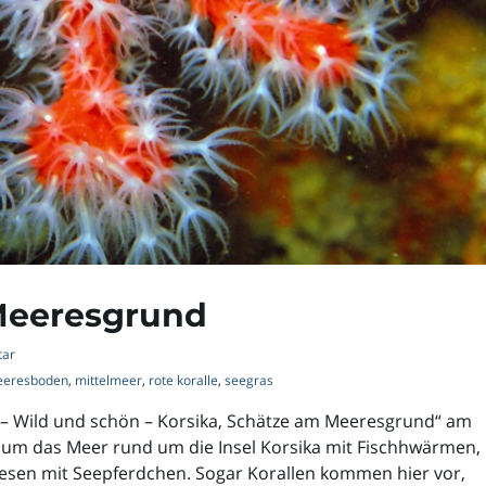
 Meeresgrund
tar
eresboden
,
mittelmeer
,
rote koralle
,
seegras
 – Wild und schön – Korsika, Schätze am Meeresgrund“ am
 um das Meer rund um die Insel Korsika mit Fischhwärmen,
esen mit Seepferdchen. Sogar Korallen kommen hier vor,