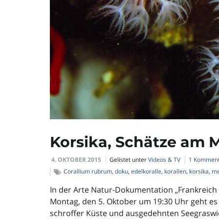
Korsika, Schätze am
4. OKTOBER 2015
Gelistet unter
Videos & TV
1 Kommen
Corallium rubrum
,
doku
,
edelkoralle
,
korallen
,
korsika
,
me
In der Arte Natur-Dokumentation „Frankreich
Montag, den 5. Oktober um 19:30 Uhr geht es
schroffer Küste und ausgedehnten Seegraswi