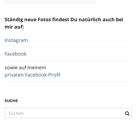
o
Ständig neue Fotos findest Du natürlich auch bei
mir auf:
n
Instagram
Facebook
u
sowie auf meinem
privaten Facebook-Profil
m
SUCHE
S
u
c
h