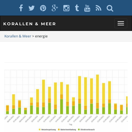
KORALLEN & MEER
S
Korallen & Meer
>
energie
c
h
a