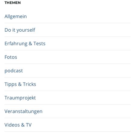
THEMEN
b
e
Allgemein
g
r
Do it yourself
i
f
Erfahrung & Tests
f
.
Fotos
.
.
podcast
Tipps & Tricks
Traumprojekt
Veranstaltungen
Videos & TV