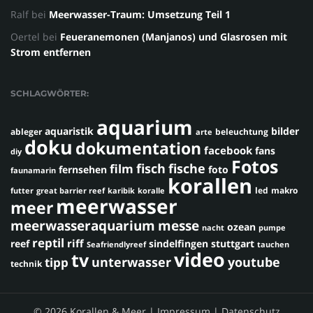
Ralf
bei
Meerwasser-Traum: Umsetzung Teil 1
Oertel
bei
Feueranemonen (Manjanos) und Glasrosen mit
Strom entfernen
SCHLAGWÖRTER:
aquarium
aquaristik
bilder
ableger
beleuchtung
arte
doku
dokumentation
facebook
fans
diy
Fotos
fisch
fische
film
fernsehen
foto
faunamarin
korallen
led
makro
futter
great barrier reef
karibik
koralle
meerwasser
meer
meerwasseraquarium
messe
ozean
nacht
pumpe
reptil
riff
reef
sindelfingen
stuttgart
Seafriendlyreef
tauchen
video
tv
youtube
unterwasser
tipp
technik
© 2026 Korallen & Meer |
Impressum
|
Datenschutz