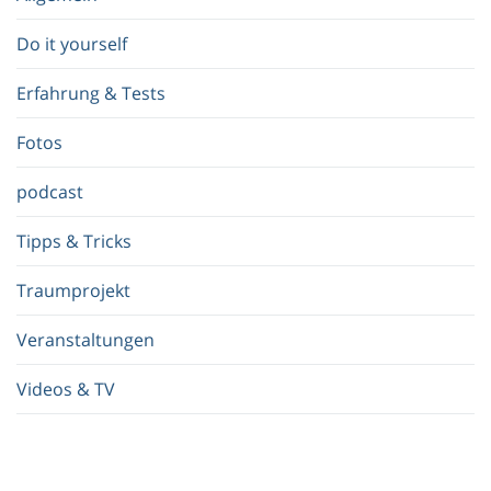
g
r
Do it yourself
i
f
Erfahrung & Tests
f
.
Fotos
.
.
podcast
Tipps & Tricks
Traumprojekt
Veranstaltungen
Videos & TV