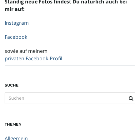
Ständig neue Fotos findest Du natürlich auch bei
mir auf:
Instagram
Facebook
sowie auf meinem
privaten Facebook-Profil
SUCHE
S
u
c
h
THEMEN
b
e
Allgemein