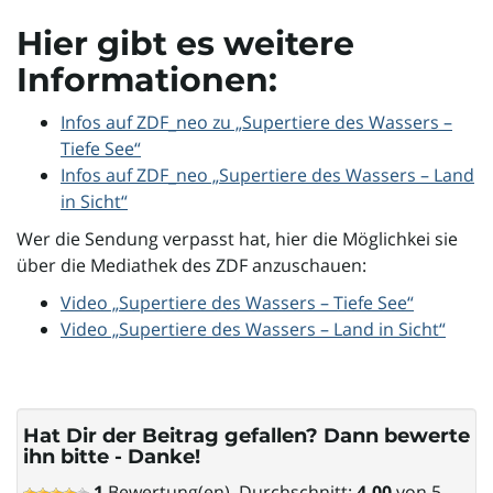
Hier gibt es weitere
Informationen:
i
Infos auf ZDF_neo zu „Supertiere des Wassers –
Tiefe See“
g
Infos auf ZDF_neo „Supertiere des Wassers – Land
in Sicht“
Wer die Sendung verpasst hat, hier die Möglichkei sie
a
über die Mediathek des ZDF anzuschauen:
Video „Supertiere des Wassers – Tiefe See“
Video „Supertiere des Wassers – Land in Sicht“
t
Hat Dir der Beitrag gefallen? Dann bewerte
i
ihn bitte - Danke!
1
Bewertung(en), Durchschnitt:
4,00
von 5