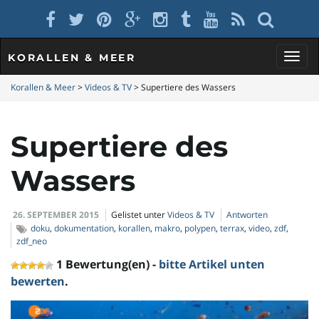
KORALLEN & MEER
S
Korallen & Meer
>
Videos & TV
>
Supertiere des Wassers
Supertiere des
c
Wassers
h
26. SEPTEMBER 2015
Gelistet unter
Videos & TV
Antworten
doku
,
dokumentation
,
korallen
,
makro
,
polypen
,
terrax
,
video
,
zdf
,
zdf_neo
a
1 Bewertung(en) -
bitte Artikel unten
bewerten
.