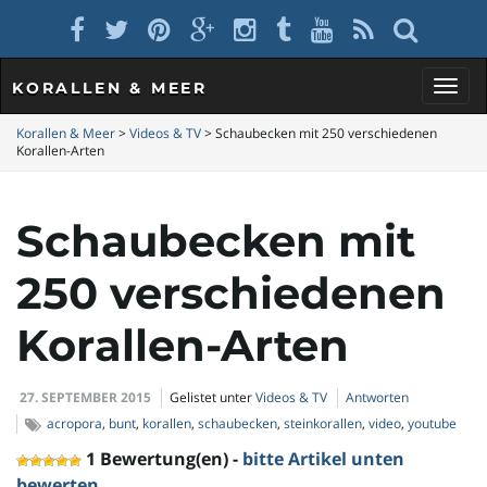
KORALLEN & MEER
S
Korallen & Meer
>
Videos & TV
>
Schaubecken mit 250 verschiedenen
Korallen-Arten
c
Schaubecken mit
250 verschiedenen
h
Korallen-Arten
27. SEPTEMBER 2015
Gelistet unter
Videos & TV
Antworten
a
acropora
,
bunt
,
korallen
,
schaubecken
,
steinkorallen
,
video
,
youtube
1 Bewertung(en) -
bitte Artikel unten
bewerten
.