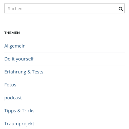
S
u
c
h
THEMEN
b
e
Allgemein
g
r
Do it yourself
i
f
Erfahrung & Tests
f
.
Fotos
.
.
podcast
Tipps & Tricks
Traumprojekt