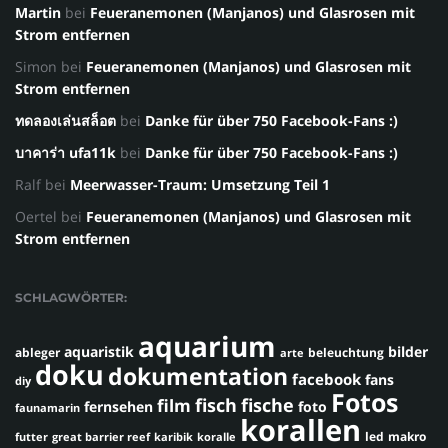
Martin
bei
Feueranemonen (Manjanos) und Glasrosen mit
Strom entfernen
Simon
bei
Feueranemonen (Manjanos) und Glasrosen mit
Strom entfernen
ทดลองเล่นสล็อต
bei
Danke für über 750 Facebook-Fans :)
บาคาร่า ufa11k
bei
Danke für über 750 Facebook-Fans :)
Ralf
bei
Meerwasser-Traum: Umsetzung Teil 1
Oertel
bei
Feueranemonen (Manjanos) und Glasrosen mit
Strom entfernen
SCHLAGWÖRTER:
aquarium
aquaristik
bilder
ableger
beleuchtung
arte
doku
dokumentation
facebook
fans
diy
Fotos
fisch
fische
film
fernsehen
foto
faunamarin
korallen
led
makro
futter
great barrier reef
karibik
koralle