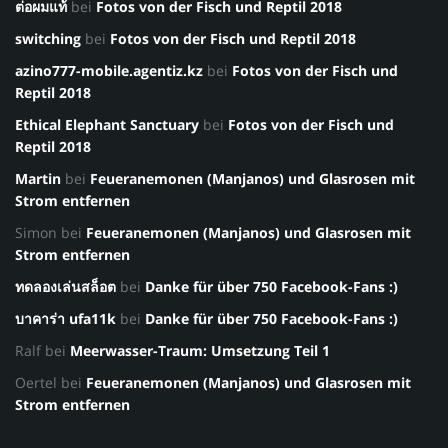
ต่อผมแท้
bei
Fotos von der Fisch und Reptil 2018
switching
bei
Fotos von der Fisch und Reptil 2018
azino777-mobile.agentiz.kz
bei
Fotos von der Fisch und
Reptil 2018
Ethical Elephant Sanctuary
bei
Fotos von der Fisch und
Reptil 2018
Martin
bei
Feueranemonen (Manjanos) und Glasrosen mit
Strom entfernen
Simon
bei
Feueranemonen (Manjanos) und Glasrosen mit
Strom entfernen
ทดลองเล่นสล็อต
bei
Danke für über 750 Facebook-Fans :)
บาคาร่า ufa11k
bei
Danke für über 750 Facebook-Fans :)
Ralf
bei
Meerwasser-Traum: Umsetzung Teil 1
Oertel
bei
Feueranemonen (Manjanos) und Glasrosen mit
Strom entfernen