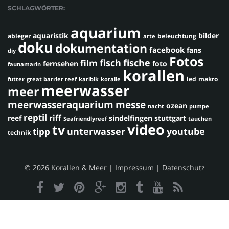
SCHLAGWÖRTER:
aquarium
aquaristik
bilder
ableger
beleuchtung
arte
doku
dokumentation
facebook
fans
diy
Fotos
fisch
fische
film
fernsehen
foto
faunamarin
korallen
led
makro
futter
great barrier reef
karibik
koralle
meerwasser
meer
meerwasseraquarium
messe
ozean
nacht
pumpe
reptil
riff
reef
sindelfingen
stuttgart
Seafriendlyreef
tauchen
video
tv
youtube
unterwasser
tipp
technik
© 2026 Korallen & Meer |
Impressum
|
Datenschutz