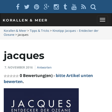
KORALLEN & MEER
S
Korallen & Meer
>
Tipps & Tricks
>
Kinotipp: Jacques – Entdecker der
Ozeane
>
jacques
c
jacques
7. NOVEMBER 2016
Antworten
h
0 Bewertung(en) -
bitte Artikel unten
bewerten
.
a