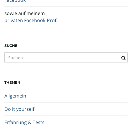
Facebook
sowie auf meinem
privaten Facebook-Profil
SUCHE
S
u
c
h
THEMEN
b
e
Allgemein
g
r
Do it yourself
i
f
Erfahrung & Tests
f