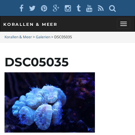
KORALLEN & MEER
S
Korallen & Meer
>
Galerien
>
DSC05035
DSC05035
c
h
a