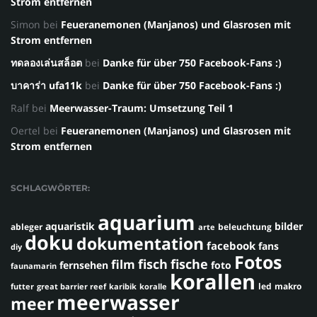
Strom entfernen
Simon
bei
Feueranemonen (Manjanos) und Glasrosen mit
Strom entfernen
ทดลองเล่นสล็อต
bei
Danke für über 750 Facebook-Fans :)
บาคาร่า ufa11k
bei
Danke für über 750 Facebook-Fans :)
Ralf
bei
Meerwasser-Traum: Umsetzung Teil 1
Oertel
bei
Feueranemonen (Manjanos) und Glasrosen mit
Strom entfernen
SCHLAGWÖRTER:
aquarium
aquaristik
bilder
ableger
beleuchtung
arte
doku
dokumentation
facebook
fans
diy
Fotos
fisch
fische
film
fernsehen
foto
faunamarin
korallen
led
makro
futter
great barrier reef
karibik
koralle
meerwasser
meer