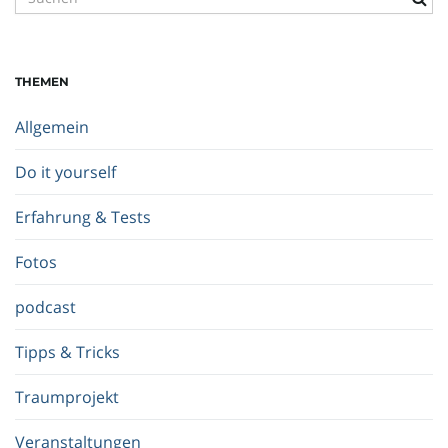
u
c
h
THEMEN
b
e
Allgemein
g
r
Do it yourself
i
f
Erfahrung & Tests
f
.
Fotos
.
.
podcast
Tipps & Tricks
Traumprojekt
Veranstaltungen