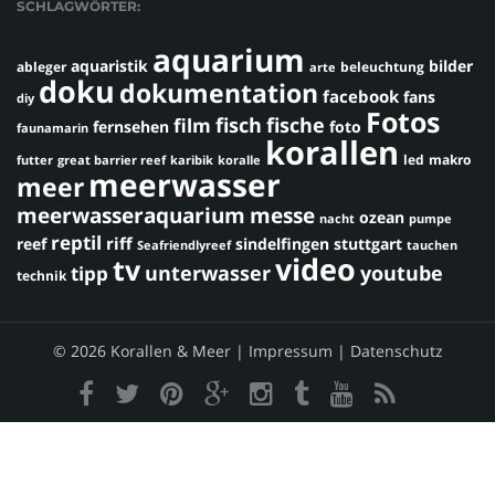
SCHLAGWÖRTER:
aquarium
aquaristik
bilder
ableger
beleuchtung
arte
doku
dokumentation
facebook
fans
diy
Fotos
fisch
fische
film
fernsehen
foto
faunamarin
korallen
led
makro
futter
great barrier reef
karibik
koralle
meerwasser
meer
meerwasseraquarium
messe
ozean
nacht
pumpe
reptil
riff
reef
sindelfingen
stuttgart
Seafriendlyreef
tauchen
video
tv
youtube
unterwasser
tipp
technik
© 2026 Korallen & Meer |
Impressum
|
Datenschutz