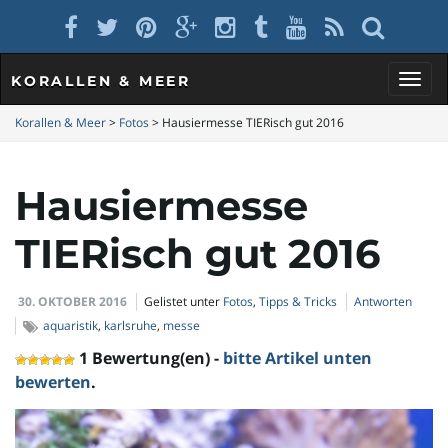
KORALLEN & MEER
S
Korallen & Meer
>
Fotos
>
Hausiermesse TIERisch gut 2016
Hausiermesse
c
TIERisch gut 2016
h
30. OKTOBER 2016
Gelistet unter
Fotos
,
Tipps & Tricks
Antworten
aquaristik
,
karlsruhe
,
messe
1 Bewertung(en) -
bitte Artikel unten
a
bewerten
.