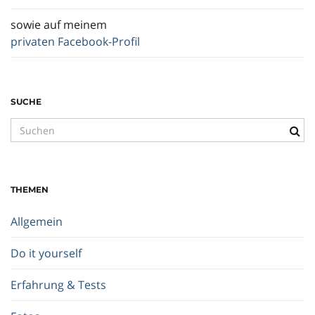
sowie auf meinem
privaten Facebook-Profil
SUCHE
S
u
c
h
THEMEN
b
e
Allgemein
g
r
Do it yourself
i
f
Erfahrung & Tests
f
.