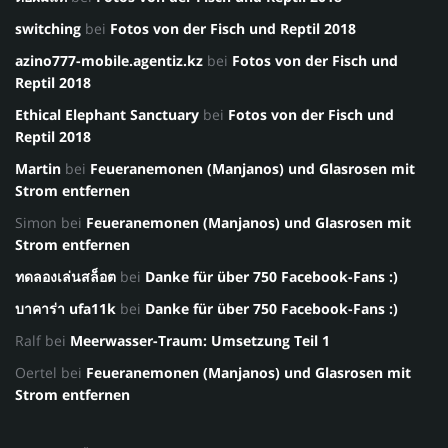
switching
bei
Fotos von der Fisch und Reptil 2018
azino777-mobile.agentiz.kz
bei
Fotos von der Fisch und
Reptil 2018
Ethical Elephant Sanctuary
bei
Fotos von der Fisch und
Reptil 2018
Martin
bei
Feueranemonen (Manjanos) und Glasrosen mit
Strom entfernen
Simon
bei
Feueranemonen (Manjanos) und Glasrosen mit
Strom entfernen
ทดลองเล่นสล็อต
bei
Danke für über 750 Facebook-Fans :)
บาคาร่า ufa11k
bei
Danke für über 750 Facebook-Fans :)
Ralf
bei
Meerwasser-Traum: Umsetzung Teil 1
Oertel
bei
Feueranemonen (Manjanos) und Glasrosen mit
Strom entfernen