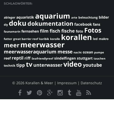
SCHLAGWÖRTER:
aquarium
aquaristik
bilder
ableger
beleuchtung
arte
doku
dokumentation
facebook
fans
diy
Fotos
fisch
fische
film
fernsehen
foto
faunamarin
korallen
led
makro
futter
great barrier reef
karibik
koralle
meerwasser
meer
meerwasseraquarium
messe
ozean
nacht
pumpe
reptil
riff
reef
sindelfingen
stuttgart
Seafriendlyreef
tauchen
video
tv
youtube
unterwasser
tipp
technik
© 2026 Korallen & Meer |
Impressum
|
Datenschutz