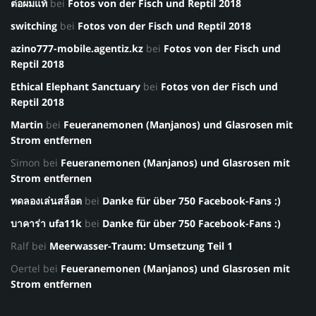
ต่อผมแท้
bei
Fotos von der Fisch und Reptil 2018
switching
bei
Fotos von der Fisch und Reptil 2018
azino777-mobile.agentiz.kz
bei
Fotos von der Fisch und
Reptil 2018
Ethical Elephant Sanctuary
bei
Fotos von der Fisch und
Reptil 2018
Martin
bei
Feueranemonen (Manjanos) und Glasrosen mit
Strom entfernen
Simon
bei
Feueranemonen (Manjanos) und Glasrosen mit
Strom entfernen
ทดลองเล่นสล็อต
bei
Danke für über 750 Facebook-Fans :)
บาคาร่า ufa11k
bei
Danke für über 750 Facebook-Fans :)
Ralf
bei
Meerwasser-Traum: Umsetzung Teil 1
Oertel
bei
Feueranemonen (Manjanos) und Glasrosen mit
Strom entfernen