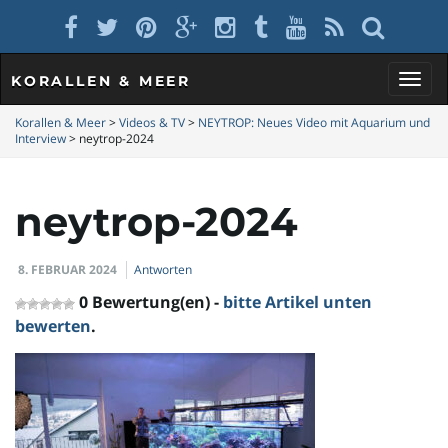
KORALLEN & MEER
S
Korallen & Meer
>
Videos & TV
>
NEYTROP: Neues Video mit Aquarium und
Interview
>
neytrop-2024
c
neytrop-2024
8. FEBRUAR 2024
Antworten
h
0 Bewertung(en) -
bitte Artikel unten
bewerten
.
a