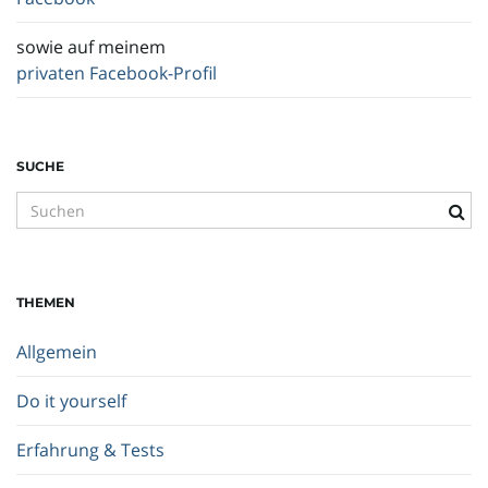
sowie auf meinem
privaten Facebook-Profil
SUCHE
S
u
c
h
THEMEN
b
e
Allgemein
g
r
Do it yourself
i
f
Erfahrung & Tests
f