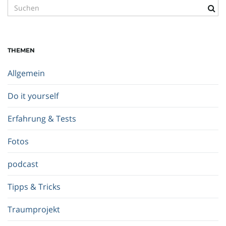
S
u
o
c
h
THEMEN
b
e
n
Allgemein
g
r
Do it yourself
i
u
f
Erfahrung & Tests
f
.
Fotos
.
m
.
podcast
Tipps & Tricks
Traumprojekt