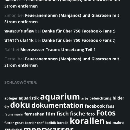
Strom entfernen
Simon
bei
Feueranemonen (Manjanos) und Glasrosen mit
Strom entfernen
ทดลองเล่นสล็อต
bei
Danke für über 750 Facebook-Fans :)
บาคาร่า ufa11k
bei
Danke für über 750 Facebook-Fans :)
Ralf
bei
Meerwasser-Traum: Umsetzung Teil 1
Oertel
bei
Feueranemonen (Manjanos) und Glasrosen mit
Strom entfernen
SCHLAGWÖRTER:
aquarium
aquaristik
bilder
ableger
beleuchtung
arte
doku
dokumentation
facebook
fans
diy
Fotos
fisch
fische
film
fernsehen
foto
faunamarin
korallen
led
makro
futter
great barrier reef
karibik
koralle
meerwasser
meer