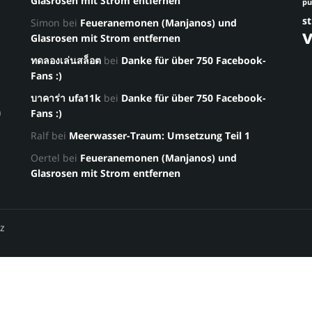
Glasrosen mit Strom entfernen
p
st
Simon
bei
Feueranemonen (Manjanos) und
Glasrosen mit Strom entfernen
ทดลองเล่นสล็อต
bei
Danke für über 750 Facebook-
Fans :)
บาคาร่า ufa11k
bei
Danke für über 750 Facebook-
a
Fans :)
Ralf
bei
Meerwasser-Traum: Umsetzung Teil 1
Oertel
bei
Feueranemonen (Manjanos) und
Glasrosen mit Strom entfernen
z