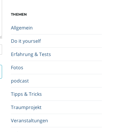
c
h
THEMEN
b
e
Allgemein
g
r
Do it yourself
i
f
Erfahrung & Tests
f
.
Fotos
.
.
podcast
Tipps & Tricks
Traumprojekt
Veranstaltungen