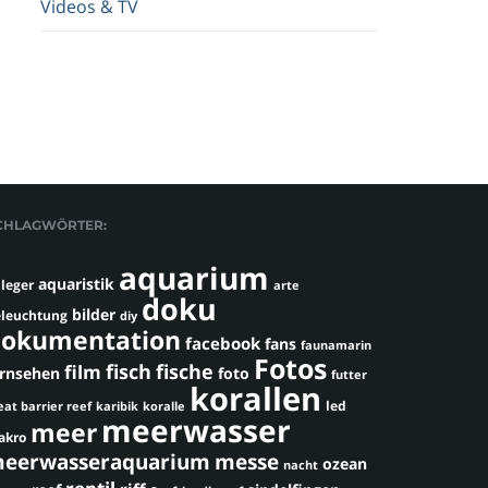
Videos & TV
CHLAGWÖRTER:
aquarium
aquaristik
leger
arte
doku
bilder
leuchtung
diy
okumentation
facebook
fans
faunamarin
Fotos
fisch
fische
film
ernsehen
foto
futter
korallen
led
eat barrier reef
karibik
koralle
meerwasser
meer
akro
eerwasseraquarium
messe
ozean
nacht