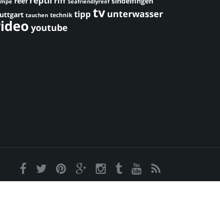
reptil
riff
reef
sindelfingen
umpe
Seafriendlyreef
tv
unterwasser
tipp
uttgart
technik
tauchen
video
youtube