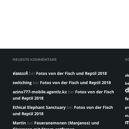
NEUESTE KOMMENTARE
S
ต่อผมแท้
bei
Fotos von der Fisch und Reptil 2018
ab
switching
bei
Fotos von der Fisch und Reptil 2018
be
d
azino777-mobile.agentiz.kz
bei
Fotos von der Fisch
und Reptil 2018
f
Ethical Elephant Sanctuary
bei
Fotos von der Fisch
gr
und Reptil 2018
m
m
Martin
bei
Feueranemonen (Manjanos) und