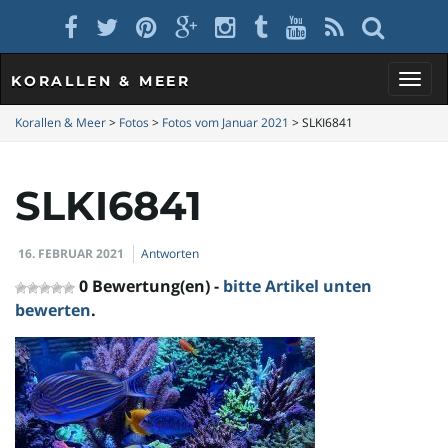
KORALLEN & MEER
S
Korallen & Meer
>
Fotos
>
Fotos vom Januar 2021
>
SLKI6841
SLKI6841
c
16. FEBRUAR 2021
Antworten
h
0 Bewertung(en) -
bitte Artikel unten
bewerten
.
a