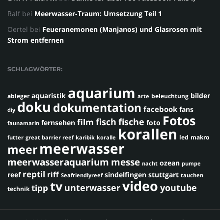
Ralf
bei
Meerwasser-Traum: Umsetzung Teil 1
Oertel
bei
Feueranemonen (Manjanos) und Glasrosen mit
Strom entfernen
SCHLAGWÖRTER:
aquarium
aquaristik
bilder
ableger
beleuchtung
arte
doku
dokumentation
facebook
fans
diy
Fotos
fisch
fische
film
fernsehen
foto
faunamarin
korallen
led
makro
futter
great barrier reef
karibik
koralle
meerwasser
meer
meerwasseraquarium
messe
ozean
nacht
pumpe
reptil
riff
reef
sindelfingen
stuttgart
Seafriendlyreef
tauchen
video
tv
youtube
unterwasser
tipp
technik