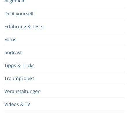
Allgemein
g
r
Do it yourself
i
f
Erfahrung & Tests
f
.
Fotos
.
.
podcast
Tipps & Tricks
Traumprojekt
Veranstaltungen
Videos & TV