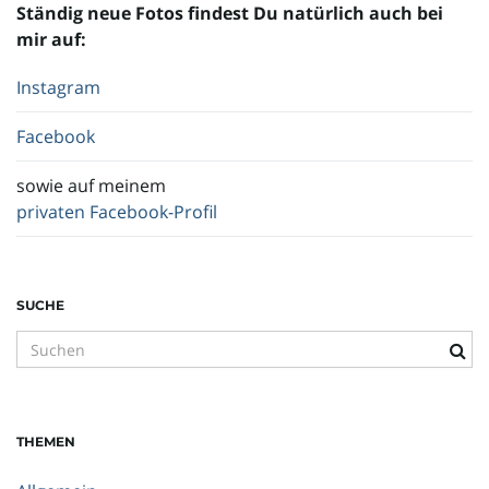
Ständig neue Fotos findest Du natürlich auch bei
mir auf:
Instagram
Facebook
sowie auf meinem
privaten Facebook-Profil
SUCHE
S
u
c
h
THEMEN
b
e