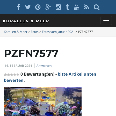
KORALLEN & MEER
S
Korallen & Meer
>
Fotos
>
Fotos vom Januar 2021
>
PZFN7577
PZFN7577
c
16. FEBRUAR 2021
Antworten
h
0 Bewertung(en) -
bitte Artikel unten
bewerten
.
a