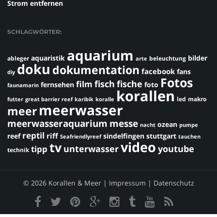
Strom entfernen
SCHLAGWÖRTER:
aquarium
aquaristik
bilder
ableger
beleuchtung
arte
doku
dokumentation
facebook
fans
diy
Fotos
fisch
fische
film
fernsehen
foto
faunamarin
korallen
led
makro
futter
great barrier reef
karibik
koralle
meerwasser
meer
meerwasseraquarium
messe
ozean
nacht
pumpe
reptil
riff
reef
sindelfingen
stuttgart
Seafriendlyreef
tauchen
video
tv
youtube
unterwasser
tipp
technik
© 2026 Korallen & Meer |
Impressum
|
Datenschutz