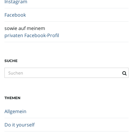
Instagram
Facebook
sowie auf meinem
privaten Facebook-Profil
SUCHE
S
u
c
h
THEMEN
b
e
Allgemein
g
r
Do it yourself
i