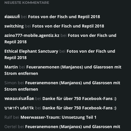
NEUESTE KOMMENTARE
ต่อผมแท้
bei
Fotos von der Fisch und Reptil 2018
switching
bei
Fotos von der Fisch und Reptil 2018
azino777-mobile.agentiz.kz
bei
Fotos von der Fisch und
Reptil 2018
Ethical Elephant Sanctuary
bei
Fotos von der Fisch und
Reptil 2018
Martin
bei
Feueranemonen (Manjanos) und Glasrosen mit
Strom entfernen
Simon
bei
Feueranemonen (Manjanos) und Glasrosen mit
Strom entfernen
ทดลองเล่นสล็อต
bei
Danke für über 750 Facebook-Fans :)
บาคาร่า ufa11k
bei
Danke für über 750 Facebook-Fans :)
Ralf
bei
Meerwasser-Traum: Umsetzung Teil 1
Oertel
bei
Feueranemonen (Manjanos) und Glasrosen mit