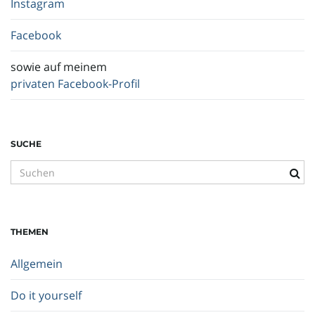
Instagram
Facebook
sowie auf meinem
privaten Facebook-Profil
SUCHE
S
u
c
h
THEMEN
b
e
Allgemein
g
r
Do it yourself
i