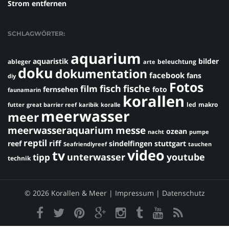
Strom entfernen
SCHLAGWÖRTER:
aquarium
aquaristik
bilder
ableger
beleuchtung
arte
doku
dokumentation
facebook
fans
diy
Fotos
fisch
fische
film
fernsehen
foto
faunamarin
korallen
led
makro
futter
great barrier reef
karibik
koralle
meerwasser
meer
meerwasseraquarium
messe
ozean
nacht
pumpe
reptil
riff
reef
sindelfingen
stuttgart
Seafriendlyreef
tauchen
video
tv
youtube
unterwasser
tipp
technik
© 2026 Korallen & Meer |
Impressum
|
Datenschutz