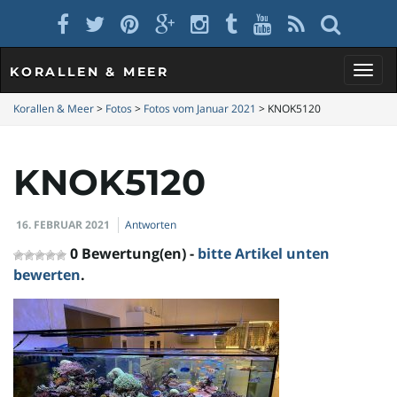
KORALLEN & MEER
S
Korallen & Meer
>
Fotos
>
Fotos vom Januar 2021
>
KNOK5120
KNOK5120
c
16. FEBRUAR 2021
Antworten
h
0 Bewertung(en) -
bitte Artikel unten
bewerten
.
a