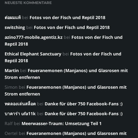
NEUESTE KOMMENTARE
ต่อผมแท้
bei
Fotos von der Fisch und Reptil 2018
switching
bei
Fotos von der Fisch und Reptil 2018
azino777-mobile.agentiz.kz
bei
Fotos von der Fisch und
Reptil 2018
Ethical Elephant Sanctuary
bei
Fotos von der Fisch und
Reptil 2018
Martin
bei
Feueranemonen (Manjanos) und Glasrosen mit
Strom entfernen
Simon
bei
Feueranemonen (Manjanos) und Glasrosen mit
Strom entfernen
ทดลองเล่นสล็อต
bei
Danke für über 750 Facebook-Fans :)
บาคาร่า ufa11k
bei
Danke für über 750 Facebook-Fans :)
Ralf
bei
Meerwasser-Traum: Umsetzung Teil 1
Oertel
bei
Feueranemonen (Manjanos) und Glasrosen mit